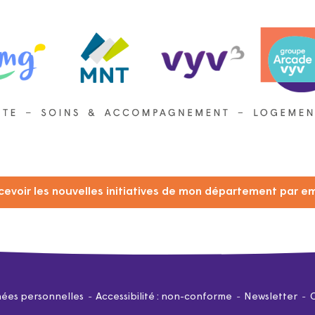
cevoir les nouvelles initiatives de mon département par em
ées personnelles
Accessibilité : non-conforme
Newsletter