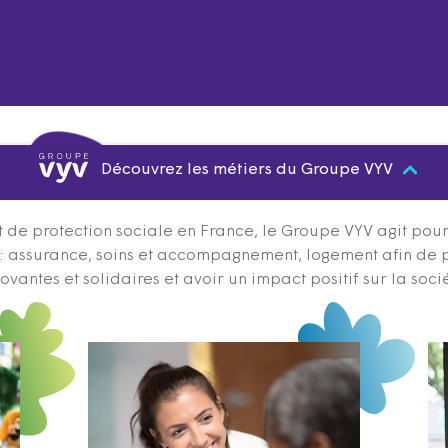
Découvrez les métiers du Groupe VYV
 de protection sociale en France, le Groupe VYV agit pour q
s : assurance, soins et accompagnement, logement afin de 
ovantes et solidaires et avoir un impact positif sur la soci