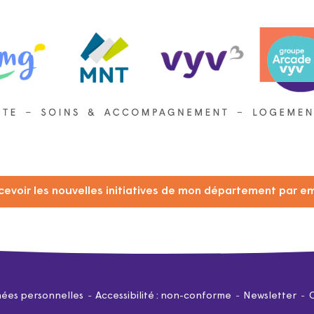
cevoir les nouvelles initiatives de mon département par em
ées personnelles
Accessibilité : non-conforme
Newsletter