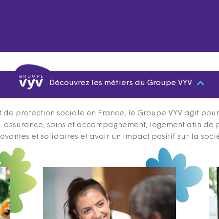
Découvrez les métiers du Groupe VYV
 de protection sociale en France, le Groupe VYV agit pour q
s : assurance, soins et accompagnement, logement afin de 
ovantes et solidaires et avoir un impact positif sur la soci