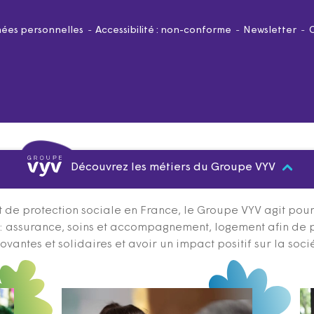
ées personnelles
Accessibilité : non-conforme
Newsletter
Découvrez les métiers du Groupe VYV
 de protection sociale en France, le Groupe VYV agit pour q
s : assurance, soins et accompagnement, logement afin de 
ovantes et solidaires et avoir un impact positif sur la soci