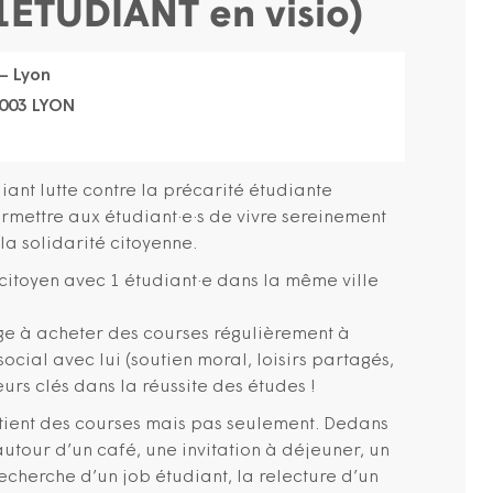
TUDIANT en visio)
 Lyon
9003 LYON
ant lutte contre la précarité étudiante
ermettre aux étudiant·e·s de vivre sereinement
la solidarité citoyenne.
/citoyen avec 1 étudiant·e dans la même ville
ge à acheter des courses régulièrement à
n social avec lui (soutien moral, loisirs partagés,
rs clés dans la réussite des études !
ntient des courses mais pas seulement. Dedans
 autour d’un café, une invitation à déjeuner, un
echerche d’un job étudiant, la relecture d’un