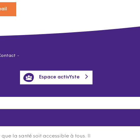
ail
Contact
Espace activYste
ue la santé soit accessible à tous. Il