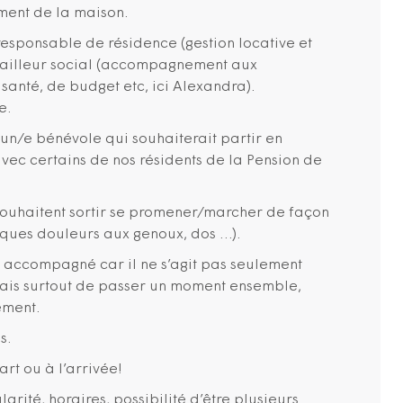
ment de la maison.
responsable de résidence (gestion locative et
availleur social (accompagnement aux
santé, de budget etc, ici Alexandra).
e.
un/e bénévole qui souhaiterait partir en
vec certains de nos résidents de la Pension de
x souhaitent sortir se promener/marcher de façon
ques douleurs aux genoux, dos …).
e accompagné car il ne s’agit pas seulement
mais surtout de passer un moment ensemble,
ement.
s.
art ou à l’arrivée!
arité, horaires, possibilité d’être plusieurs