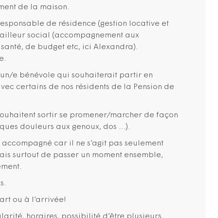
ment de la maison.
responsable de résidence (gestion locative et
availleur social (accompagnement aux
santé, de budget etc, ici Alexandra).
e.
un/e bénévole qui souhaiterait partir en
vec certains de nos résidents de la Pension de
x souhaitent sortir se promener/marcher de façon
ques douleurs aux genoux, dos …).
e accompagné car il ne s’agit pas seulement
mais surtout de passer un moment ensemble,
ement.
s.
art ou à l’arrivée!
arité, horaires, possibilité d’être plusieurs