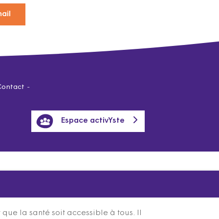
ail
Contact
Espace activYste
ue la santé soit accessible à tous. Il