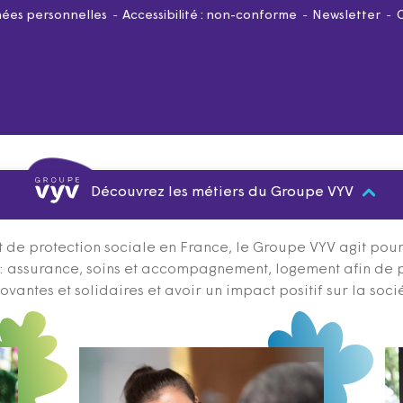
ées personnelles
Accessibilité : non-conforme
Newsletter
Découvrez les métiers du Groupe VYV
 de protection sociale en France, le Groupe VYV agit pour q
s : assurance, soins et accompagnement, logement afin de 
ovantes et solidaires et avoir un impact positif sur la soci