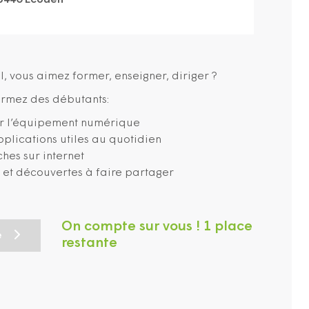
95440 Ecouen
l, vous aimez former, enseigner, diriger ?
ormez des débutants:
er l’équipement numérique
pplications utiles au quotidien
ches sur internet
ns et découvertes à faire partager
On compte sur vous ! 1 place
e
restante