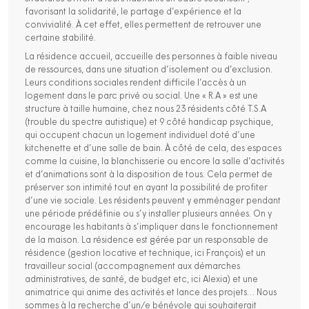
favorisant la solidarité, le partage d’expérience et la
convivialité. À cet effet, elles permettent de retrouver une
certaine stabilité.
La résidence accueil, accueille des personnes à faible niveau
de ressources, dans une situation d’isolement ou d’exclusion.
Leurs conditions sociales rendent difficile l’accès à un
logement dans le parc privé ou social. Une « R.A » est une
structure à taille humaine, chez nous 23 résidents côté T.S.A
(trouble du spectre autistique) et 9 côté handicap psychique,
qui occupent chacun un logement individuel doté d’une
kitchenette et d’une salle de bain. À côté de cela, des espaces
comme la cuisine, la blanchisserie ou encore la salle d’activités
et d’animations sont à la disposition de tous. Cela permet de
préserver son intimité tout en ayant la possibilité de profiter
d’une vie sociale. Les résidents peuvent y emménager pendant
une période prédéfinie ou s’y installer plusieurs années. On y
encourage les habitants à s’impliquer dans le fonctionnement
de la maison. La résidence est gérée par un responsable de
résidence (gestion locative et technique, ici François) et un
travailleur social (accompagnement aux démarches
administratives, de santé, de budget etc, ici Alexia) et une
animatrice qui anime des activités et lance des projets… Nous
sommes à la recherche d’un/e bénévole qui souhaiterait