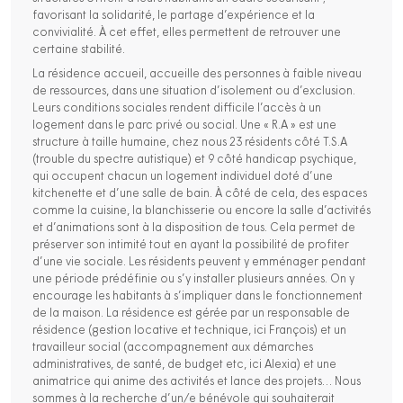
favorisant la solidarité, le partage d’expérience et la
convivialité. À cet effet, elles permettent de retrouver une
certaine stabilité.
La résidence accueil, accueille des personnes à faible niveau
de ressources, dans une situation d’isolement ou d’exclusion.
Leurs conditions sociales rendent difficile l’accès à un
logement dans le parc privé ou social. Une « R.A » est une
structure à taille humaine, chez nous 23 résidents côté T.S.A
(trouble du spectre autistique) et 9 côté handicap psychique,
qui occupent chacun un logement individuel doté d’une
kitchenette et d’une salle de bain. À côté de cela, des espaces
comme la cuisine, la blanchisserie ou encore la salle d’activités
et d’animations sont à la disposition de tous. Cela permet de
préserver son intimité tout en ayant la possibilité de profiter
d’une vie sociale. Les résidents peuvent y emménager pendant
une période prédéfinie ou s’y installer plusieurs années. On y
encourage les habitants à s’impliquer dans le fonctionnement
de la maison. La résidence est gérée par un responsable de
résidence (gestion locative et technique, ici François) et un
travailleur social (accompagnement aux démarches
administratives, de santé, de budget etc, ici Alexia) et une
animatrice qui anime des activités et lance des projets… Nous
sommes à la recherche d’un/e bénévole qui souhaiterait