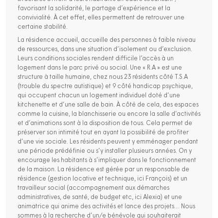
favorisant la solidarité, le partage d’expérience et la
convivialité. À cet effet, elles permettent de retrouver une
certaine stabilité.
La résidence accueil, accueille des personnes à faible niveau
de ressources, dans une situation d’isolement ou d’exclusion.
Leurs conditions sociales rendent difficile l’accès à un
logement dans le parc privé ou social. Une « R.A » est une
structure à taille humaine, chez nous 23 résidents côté T.S.A
(trouble du spectre autistique) et 9 côté handicap psychique,
qui occupent chacun un logement individuel doté d’une
kitchenette et d’une salle de bain. À côté de cela, des espaces
comme la cuisine, la blanchisserie ou encore la salle d’activités
et d’animations sont à la disposition de tous. Cela permet de
préserver son intimité tout en ayant la possibilité de profiter
d’une vie sociale. Les résidents peuvent y emménager pendant
une période prédéfinie ou s’y installer plusieurs années. On y
encourage les habitants à s’impliquer dans le fonctionnement
de la maison. La résidence est gérée par un responsable de
résidence (gestion locative et technique, ici François) et un
travailleur social (accompagnement aux démarches
administratives, de santé, de budget etc, ici Alexia) et une
animatrice qui anime des activités et lance des projets… Nous
sommes à la recherche d’un/e bénévole qui souhaiterait