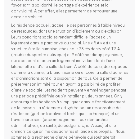
favorisant la solidarité, le partage d’expérience et la
convivialité. À cet effet, elles permettent de retrouver une
certaine stabilité.
La résidence accueil, accueille des personnes à faible niveau
de ressources, dans une situation d’isolement ou d’exclusion.
Leurs conditions sociales rendent difficile l’accès à un
logement dans le parc privé ou social. Une « R.A » est une
structure à taille humaine, chez nous 23 résidents côté T.S.A
(trouble du spectre autistique) et 9 côté handicap psychique,
qui occupent chacun un logement individuel doté d’une
kitchenette et d’une salle de bain. À côté de cela, des espaces
comme la cuisine, la blanchisserie ou encore la salle d’activités
et d’animations sont à la disposition de tous. Cela permet de
préserver son intimité tout en ayant la possibilité de profiter
d’une vie sociale. Les résidents peuvent y emménager pendant
une période prédéfinie ou s’y installer plusieurs années. On y
encourage les habitants à s’impliquer dans le fonctionnement
de la maison. La résidence est gérée par un responsable de
résidence (gestion locative et technique, ici François) et un
travailleur social (accompagnement aux démarches
administratives, de santé, de budget etc, ici Alexia) et une
animatrice qui anime des activités et lance des projets… Nous
sommes à la recherche d’un/e bénévole qui souhaiterait