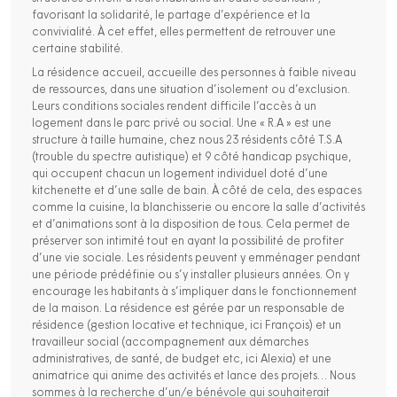
favorisant la solidarité, le partage d’expérience et la
convivialité. À cet effet, elles permettent de retrouver une
certaine stabilité.
La résidence accueil, accueille des personnes à faible niveau
de ressources, dans une situation d’isolement ou d’exclusion.
Leurs conditions sociales rendent difficile l’accès à un
logement dans le parc privé ou social. Une « R.A » est une
structure à taille humaine, chez nous 23 résidents côté T.S.A
(trouble du spectre autistique) et 9 côté handicap psychique,
qui occupent chacun un logement individuel doté d’une
kitchenette et d’une salle de bain. À côté de cela, des espaces
comme la cuisine, la blanchisserie ou encore la salle d’activités
et d’animations sont à la disposition de tous. Cela permet de
préserver son intimité tout en ayant la possibilité de profiter
d’une vie sociale. Les résidents peuvent y emménager pendant
une période prédéfinie ou s’y installer plusieurs années. On y
encourage les habitants à s’impliquer dans le fonctionnement
de la maison. La résidence est gérée par un responsable de
résidence (gestion locative et technique, ici François) et un
travailleur social (accompagnement aux démarches
administratives, de santé, de budget etc, ici Alexia) et une
animatrice qui anime des activités et lance des projets… Nous
sommes à la recherche d’un/e bénévole qui souhaiterait