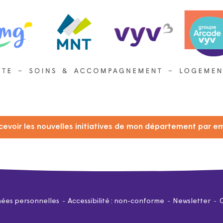
cevoir les nouvelles initiatives de mon département par em
ées personnelles
Accessibilité : non-conforme
Newsletter