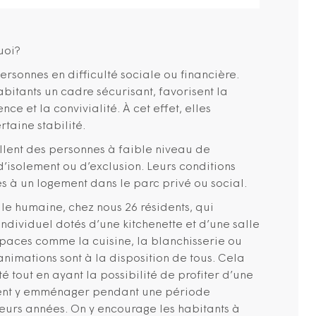
uoi?
ersonnes en difficulté sociale ou financière.
abitants un cadre sécurisant, favorisent la
ce et la convivialité. À cet effet, elles
taine stabilité.
llent des personnes à faible niveau de
d’isolement ou d’exclusion. Leurs conditions
cès à un logement dans le parc privé ou social.
ille humaine, chez nous 26 résidents, qui
dividuel dotés d’une kitchenette et d’une salle
spaces comme la cuisine, la blanchisserie ou
’animations sont à la disposition de tous. Cela
é tout en ayant la possibilité de profiter d’une
uvent y emménager pendant une période
sieurs années. On y encourage les habitants à