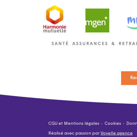
Re
CGU et Mentions légales
Cookies
Donn
Réalisé avec passion par
Voyelle agence