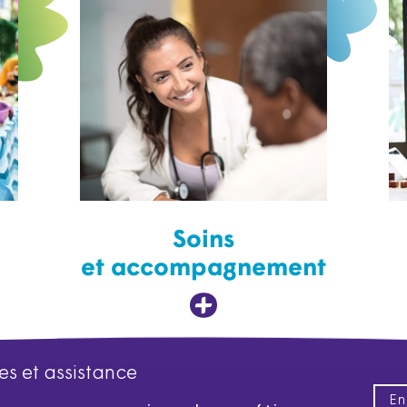
Soins
et accompagnement
es et assistance
En