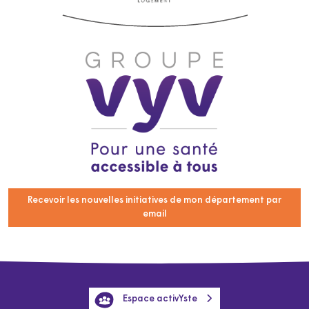
Recevoir les nouvelles initiatives de mon département par
email
Espace activYste