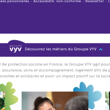
ées personnelles
Accessibilité : non-conforme
Newsletter
Découvrez les métiers du Groupe VYV
 de protection sociale en France, le Groupe VYV agit pour q
s : assurance, soins et accompagnement, logement afin de 
ovantes et solidaires et avoir un impact positif sur la soci