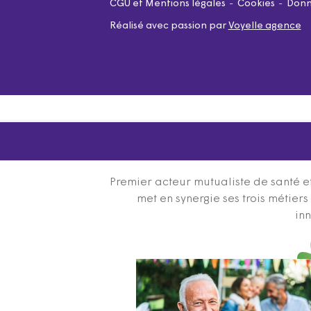
CGU et Mentions légales
Cookies
Donn
Réalisé avec passion par
Voyelle agence
Premier acteur mutualiste de santé et
met en synergie ses trois métier
inn