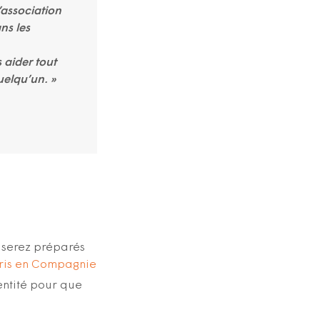
l’association
ns les
 aider tout
uelqu’un. »
s serez préparés
ris en Compagnie
dentité pour que