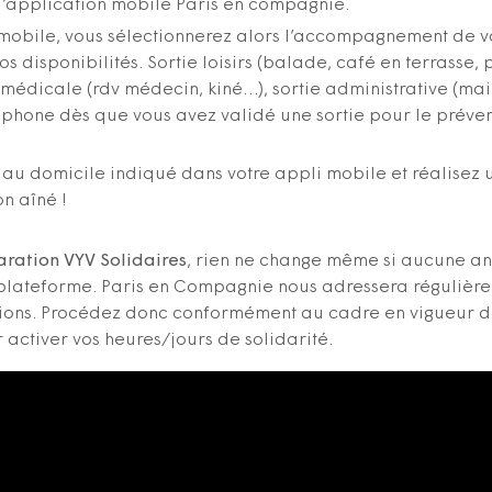
l’application mobile Paris en compagnie.
 mobile, vous sélectionnerez alors l’accompagnement de vo
os disponibilités. Sortie loisirs (balade, café en terrasse
 médicale (rdv médecin, kiné…), sortie administrative (mai
léphone dès que vous avez validé une sortie pour le préven
au domicile indiqué dans votre appli mobile et réalisez
on aîné !
aration VYV Solidaires
, rien ne change même si aucune a
 plateforme. Paris en Compagnie nous adressera régulière
tions. Procédez donc conformément au cadre en vigueur d
 activer vos heures/jours de solidarité.