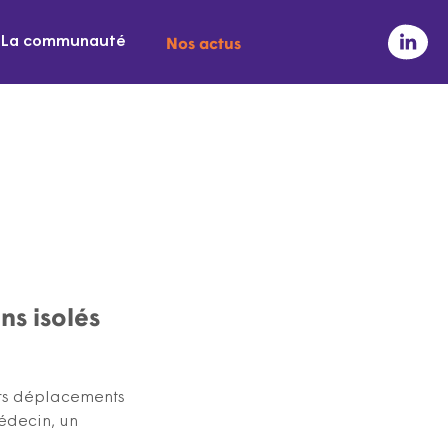
Nos actus
La communauté
ns isolés
urs déplacements
médecin, un