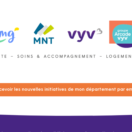
cevoir les nouvelles initiatives de mon département par em