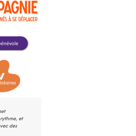
met
rythme, et
avec des