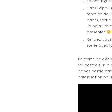
Télécharger 
Dans l’appli
fonction de v
banc), sortie
l’aîné au té
présenter
Rendez-vous 
sortie avec t
En terme de
décl
soi postée sur la
de vos participa
organisation pour