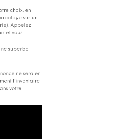
tre choix, en
, papotage sur un
rie). Appelez
ir et vous
 une superbe
nnonce ne sera en
ment l’inventaire
ans votre