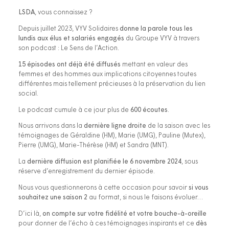
LSDA
, vous connaissez ?
Depuis juillet 2023, VYV Solidaires
donne la parole tous les
lundis aux élus et salariés engagés
du Groupe VYV à travers
son podcast : Le Sens de l’Action.
15 épisodes ont déjà été diffusés
mettant en valeur des
femmes et des hommes aux implications citoyennes toutes
différentes mais tellement précieuses à la préservation du lien
social.
Le podcast cumule à ce jour plus de
600 écoutes
.
Nous arrivons dans la
dernière ligne droite
de la saison avec les
témoignages de Géraldine (HM), Marie (UMG), Pauline (Mutex),
Pierre (UMG), Marie-Thérèse (HM) et Sandra (MNT).
La
dernière diffusion est planifiée le 6 novembre 2024
, sous
réserve d’enregistrement du dernier épisode.
Nous vous questionnerons à cette occasion pour savoir
si vous
souhaitez une saison 2
au format, si nous le faisons évoluer…
D’ici là,
on compte sur votre fidélité et votre bouche-à-oreille
pour donner de l’écho à ces témoignages inspirants et ce
dès