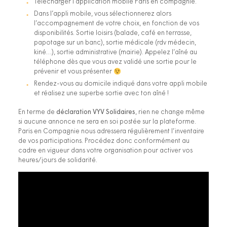
Télécharger l’application mobile Paris en compagnie.
Dans l’appli mobile, vous sélectionnerez alors
l’accompagnement de votre choix, en fonction de vos
disponibilités. Sortie loisirs (balade, café en terrasse,
papotage sur un banc), sortie médicale (rdv médecin,
kiné…), sortie administrative (mairie). Appelez l’aîné au
téléphone dès que vous avez validé une sortie pour le
prévenir et vous présenter
Rendez-vous au domicile indiqué dans votre appli mobile
et réalisez une superbe sortie avec ton aîné !
En terme de
déclaration VYV Solidaires
, rien ne change même
si aucune annonce ne sera en soi postée sur la plateforme.
Paris en Compagnie nous adressera régulièrement l’inventaire
de vos participations. Procédez donc conformément au
cadre en vigueur dans votre organisation pour activer vos
heures/jours de solidarité.