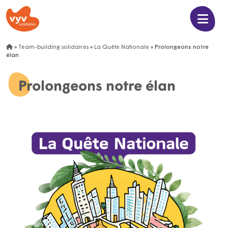
»
Team-building solidaires
»
La Quête Nationale
»
Prolongeons notre
élan
Prolongeons notre élan