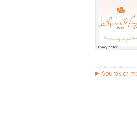
VYV Solidaires
·
05 – Place 
Sourds et m