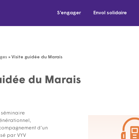
S’engager
Envol solidaire
Âges
»
Visite guidée du Marais
guidée du Marais
, séminaire
générationnel,
accompagnement d’un
lisé par VYV