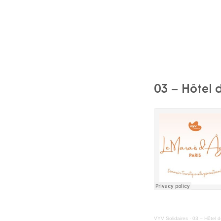
03 – Hôtel 
VYV Solidaires
·
03 – Hôtel d