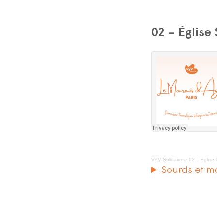
02 – Église
VYV Solidaires
·
02 – Eglise 
Sourds et m