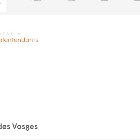
e Sully Jardins
alentendants
des Vosges