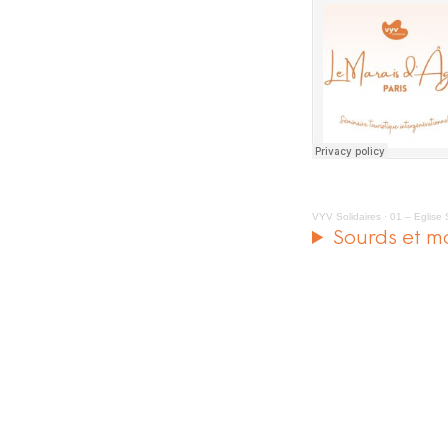
VYV Solidaires
·
01 – Eglise 
Sourds et m