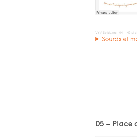
VYV Solidaires
·
04 – Hôtel d
Sourds et m
05 – Place 