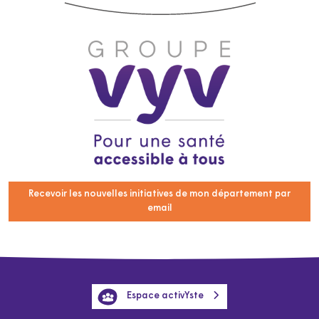
Recevoir les nouvelles initiatives de mon département par
email
Espace activYste