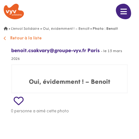
»
L’envol Solidaire
»
Oui, évidemment ! – Benoît
»
Photo : Benoît
Retour à la liste
benoit.csakvary@groupe-vyv.fr Paris
- le 13 mars
2026
Oui, évidemment ! – Benoît
0 personne a aimé cette photo