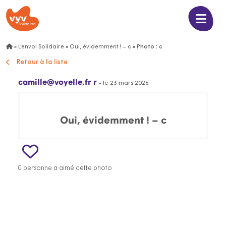
»
L’envol Solidaire
»
Oui, évidemment ! – c
»
Photo : c
Retour à la liste
camille@voyelle.fr r
- le 23 mars 2026
Oui, évidemment ! – c
0 personne a aimé cette photo