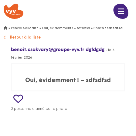
»
L’envol Solidaire
»
Oui, évidemment ! – sdfsdfsd
»
Photo : sdfsdfsd
Retour à la liste
benoit.csakvary@groupe-vyv.fr dgfdgdg
- le 4
février 2026
Oui, évidemment ! – sdfsdfsd
0 personne a aimé cette photo