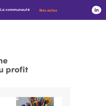
Nos actus
La communauté
ne
u profit