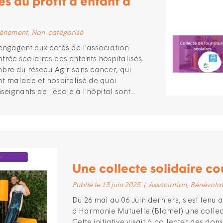
es au profit d’enfant à
ènement
Non-catégorisé
'engagent aux cotés de l'association
ée scolaires des enfants hospitalisés.
bre du réseau Agir sans cancer, qui
 malade et hospitalisé de quoi
eignants de l'école à l'hôpital sont...
Une collecte solidaire c
Publié le 13 juin 2025
|
Association
Bénévola
Du 26 mai au 06 Juin derniers, s'est tenu 
d'Harmonie Mutuelle (Blomet) une collec
Cette initiative visait à collecter des don