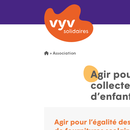
»
Association
Agir pou
collecte
d’enfan
Agir pour l’égalité de